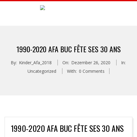
Skip
to
A
content
Primary
F
Navigation
1990-2020 AFA BUC FÊTE SES 30 ANS
Menu
A
By:
Kinder_Afa_2018
On:
Dezember 26, 2020
In:
B
Uncategorized
With:
0 Comments
U
C
1990-2020 AFA BUC FÊTE SES 30 ANS