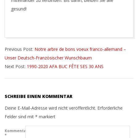
miteinander zu verbinden. Bis dahin, bleiben Sie alle
gesund!
2020-
Previous Post:
Notre arbre de bons voeux franco-allemand –
12-
Unser Deutsch-Französischer Wunschbaum
21
Next Post:
1990-2020 AFA BUC FÊTE SES 30 ANS
SCHREIBE EINEN KOMMENTAR
Deine E-Mail-Adresse wird nicht veröffentlicht.
Erforderliche
Felder sind mit
*
markiert
Kommentar
*