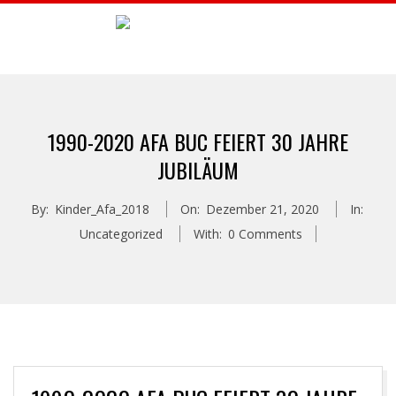
Skip
to
A
content
Primary
F
Navigation
1990-2020 AFA BUC FEIERT 30 JAHRE
Menu
A
JUBILÄUM
B
By:
Kinder_Afa_2018
On:
Dezember 21, 2020
In:
Uncategorized
With:
0 Comments
U
C