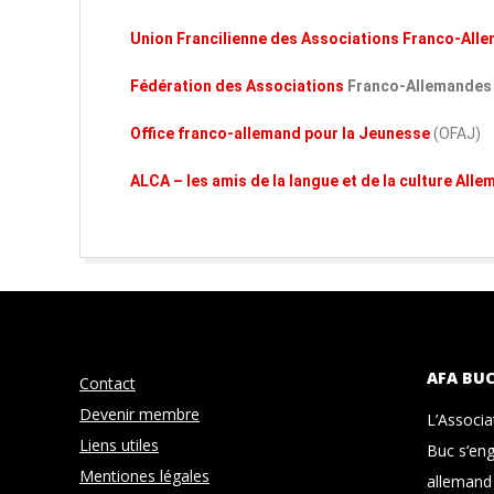
Union Francilienne des Associations Franco-All
Fédération des Associations
Franco-Allemandes 
Office franco-allemand pour la Jeunesse
(OFAJ)
ALCA – les amis de la langue et de la culture All
AFA BU
Contact
Devenir membre
L’Associ
Liens utiles
Buc s‘eng
Mentiones légales
allemand 