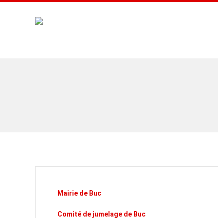
A
F
A
B
U
C
Mairie de Buc
Comité de jumelage de Buc