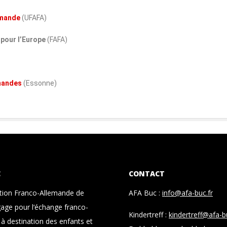
emande
(UFAFA)
pour l’Europe
(FAFA)
emandes
(Essonne)
C
CONTACT
ation Franco-Allemande de
AFA Buc :
info@afa-buc.fr
age pour l‘échange franco-
Kindertreff :
kindertreff@afa-b
à destination des enfants et