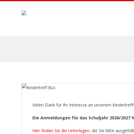
Skip
to
content
A
F
A
B
U
Vielen Dank für Ihr Interesse an unserem Kindertreff
C
Die Anmeldungen für das Schuljahr 2026/2027 
Hier finden Sie die Unterlagen,
die Sie bitte ausgefül