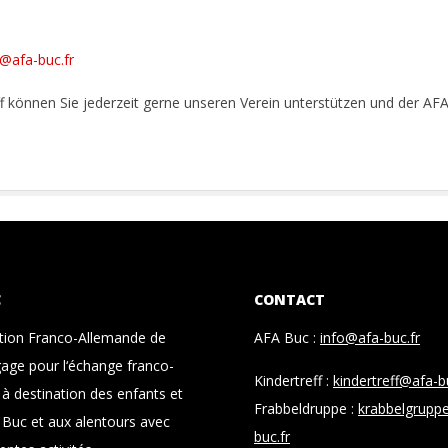
f@afa-buc.fr
 können Sie jederzeit gerne unseren Verein unterstützen und der AF
C
CONTACT
ation Franco-Allemande de
AFA Buc :
info@afa-buc.fr
age pour l‘échange franco-
Kindertreff :
kindertreff@afa-b
à destination des enfants et
Frabbeldruppe :
krabbelgrupp
 Buc et aux alentours avec
buc.fr