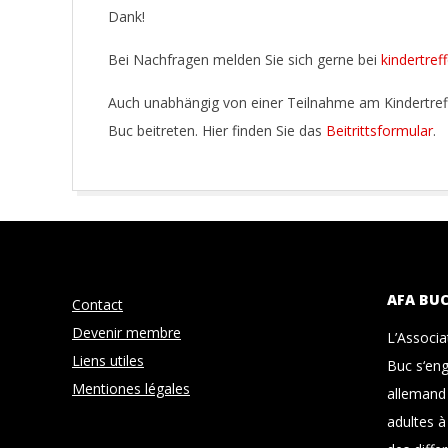
Dank!
Bei Nachfragen melden Sie sich gerne bei
kindertref
Auch unabhängig von einer Teilnahme am Kindertreff
Buc beitreten. Hier finden Sie das
Beitrittsformular
.
2018-
09-
04
AFA BU
Contact
Devenir membre
L’Associ
Liens utiles
Buc s‘eng
Mentiones légales
allemand 
adultes à