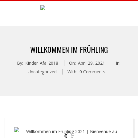
A
F
WILLKOMMEN IM FRÜHLING
A
By:
Kinder_Afa_2018
On:
April 29, 2021
In:
B
Uncategorized
With:
0 Comments
U
C