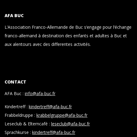
AFA BUC
L’Association Franco-Allemande de Buc s‘engage pour l‘échange
franco-allemand à destination des enfants et adultes à Buc et
aux alentours avec des differentes activités.
CONTACT
AFA Buc :
info@afa-buc.fr
Kindertreff :
kindertreff@afa-buc.fr
Frabbeldruppe :
krabbelgruppe@afa-buc.fr
Leseclub & Elterncafé :
leseclub@afa-buc.fr
Sprachkurse :
kindertreff@afa-buc.fr