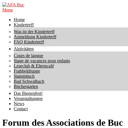
Skip
to
AFA
Primary
Menu
content
Buc
Navigation
Home
Menu
Kindertreff
Was ist der Kindertreff
Anmeldung Kindertreff
FAQ Kindertreff
Aktivitäten
Cours de langue
Stage de vacances pour enfants
Leseclub & Elterncafé
Frabbeldruppe
Stammtisch
Bad Schwalbach
Büchergarten
Das Bienenfest!
Veranstaltungen
News
Contact
Forum des Associations de Buc