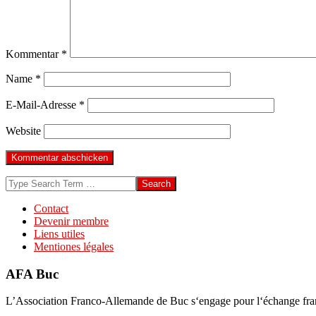
Kommentar
*
Name
*
E-Mail-Adresse
*
Website
Search
Contact
Devenir membre
Liens utiles
Mentiones légales
AFA Buc
L’Association Franco-Allemande de Buc s‘engage pour l‘échange franco-