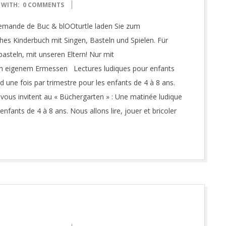
WITH:
0 COMMENTS
llemande de Buc & blOOturtle laden Sie zum
hes Kinderbuch mit Singen, Basteln und Spielen. Für
basteln, mit unseren Eltern! Nur mit
ch eigenem Ermessen Lectures ludiques pour enfants
d une fois par trimestre pour les enfants de 4 à 8 ans.
ous invitent au « Büchergarten » : Une matinée ludique
enfants de 4 à 8 ans. Nous allons lire, jouer et bricoler