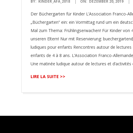
2019-
BY:
KINDER_AFA_2018
ON:
DEZEMBER 20, 2019
12-
Der Büchergarten für Kinder L’Association Franco-A
20
„Büchergarten“ ein: ein Vormittag rund um ein deuts
Mal zum Thema: Frühlingserwachen! Für Kinder von 4-
unseren Eltern! Nur mit Reservierung: buechergart
ludiques pour enfants Rencontres autour de lectures e
enfants de 4 à 8 ans. L’Association Franco-Allemande 
Une matinée ludique autour de lectures et d‘activités
LIRE LA SUITE >>