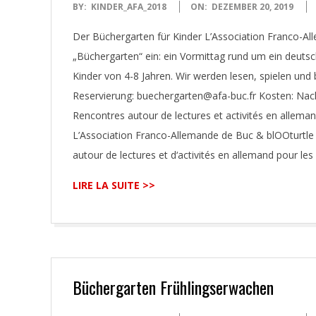
2019-
BY:
KINDER_AFA_2018
ON:
DEZEMBER 20, 2019
12-
Der Büchergarten für Kinder L’Association Franco-A
20
„Büchergarten“ ein: ein Vormittag rund um ein deutsc
Kinder von 4-8 Jahren. Wir werden lesen, spielen und 
Reservierung: buechergarten@afa-buc.fr Kosten: Na
Rencontres autour de lectures et activités en alleman
L’Association Franco-Allemande de Buc & blOOturtle v
autour de lectures et d‘activités en allemand pour les 
LIRE LA SUITE >>
Büchergarten Frühlingserwachen