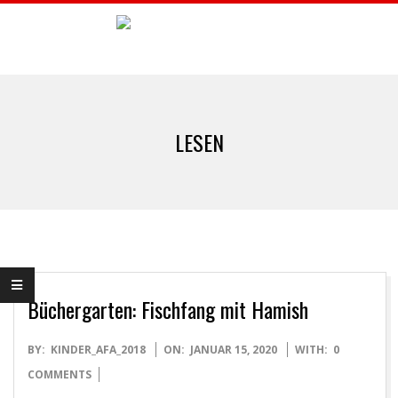
Skip
to
A
content
Primary
F
Navigation
LESEN
Menu
A
B
U
C
Büchergarten: Fischfang mit Hamish
2020-
BY:
KINDER_AFA_2018
ON:
JANUAR 15, 2020
WITH:
0
01-
COMMENTS
15