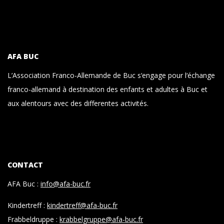
AFA BUC
L’Association Franco-Allemande de Buc s‘engage pour l‘échange
franco-allemand à destination des enfants et adultes à Buc et
aux alentours avec des differentes activités.
CONTACT
AFA Buc :
info@afa-buc.fr
Kindertreff :
kindertreff@afa-buc.fr
Frabbeldruppe :
krabbelgruppe@afa-buc.fr