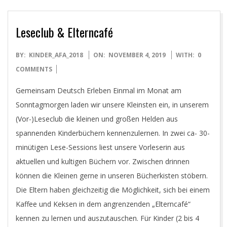
Leseclub & Elterncafé
2019-
BY:
KINDER_AFA_2018
ON:
NOVEMBER 4, 2019
WITH:
0
11-
COMMENTS
04
Gemeinsam Deutsch Erleben Einmal im Monat am
Sonntagmorgen laden wir unsere Kleinsten ein, in unserem
(Vor-)Leseclub die kleinen und großen Helden aus
spannenden Kinderbüchern kennenzulernen. In zwei ca- 30-
minütigen Lese-Sessions liest unsere Vorleserin aus
aktuellen und kultigen Büchern vor. Zwischen drinnen
können die Kleinen gerne in unseren Bücherkisten stöbern.
Die Eltern haben gleichzeitig die Möglichkeit, sich bei einem
Kaffee und Keksen in dem angrenzenden „Elterncafé“
kennen zu lernen und auszutauschen. Für Kinder (2 bis 4