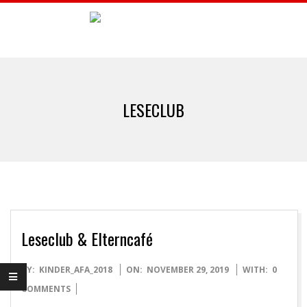
Skip
to
A
content
Primary
F
Navigation
LESECLUB
Menu
A
B
U
C
Leseclub & Elterncafé
2019-
BY:
KINDER_AFA_2018
ON:
NOVEMBER 29, 2019
WITH:
0
11-
COMMENTS
29