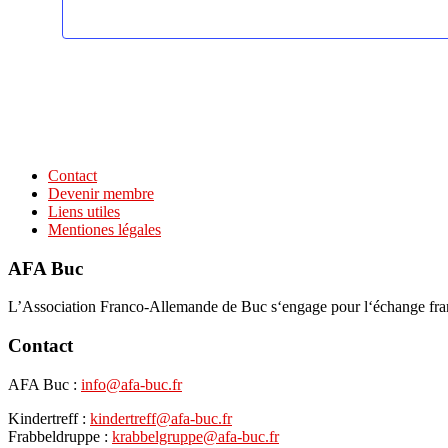
Contact
Devenir membre
Liens utiles
Mentiones légales
AFA Buc
L’Association Franco-Allemande de Buc s‘engage pour l‘échange franco-
Contact
AFA Buc :
info@afa-buc.fr
Kindertreff :
kindertreff@afa-buc.fr
Frabbeldruppe :
krabbelgruppe@afa-buc.fr