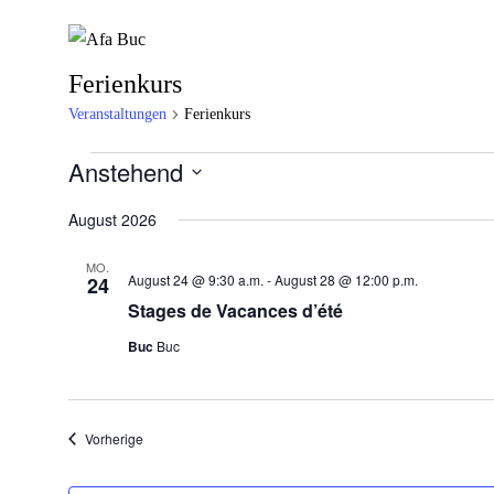
Ferienkurs
Veranstaltungen
Ferienkurs
Veranstaltungen
Anstehend
Datum
wählen.
August 2026
MO.
August 24 @ 9:30 a.m.
-
August 28 @ 12:00 p.m.
24
Stages de Vacances d’été
Buc
Buc
Veranstaltungen
Vorherige