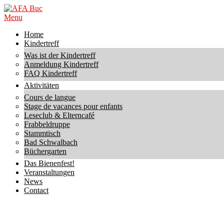
Skip
to
AFA
Primary
Menu
content
Buc
Navigation
Home
Menu
Kindertreff
Was ist der Kindertreff
Anmeldung Kindertreff
FAQ Kindertreff
Aktivitäten
Cours de langue
Stage de vacances pour enfants
Leseclub & Elterncafé
Frabbeldruppe
Stammtisch
Bad Schwalbach
Büchergarten
Das Bienenfest!
Veranstaltungen
News
Contact