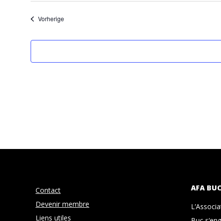
wählen.
Veranstaltungen
Vorherige
AFA BU
Contact
Devenir membre
L’Associ
Liens utiles
Buc s‘eng