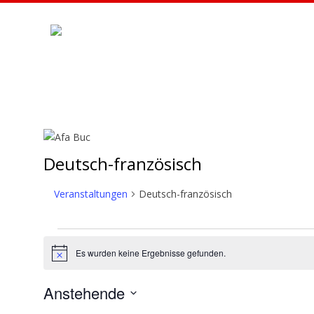
Skip
to
content
A
F
A
Deutsch-französisch
B
Veranstaltungen
Deutsch-französisch
U
Veranstaltungen
C
Es wurden keine Ergebnisse gefunden.
Hinweis
Anstehende
Datum