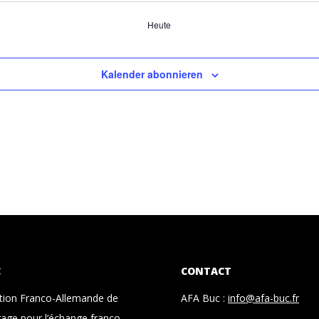
Heute
Kalender abonnieren
C
CONTACT
ation Franco-Allemande de
AFA Buc :
info@afa-buc.fr
age pour l‘échange franco-