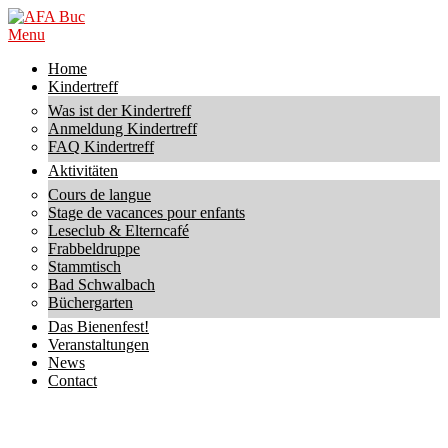
Skip
to
AFA
Primary
Menu
content
Buc
Navigation
Home
Menu
Kindertreff
Was ist der Kindertreff
Anmeldung Kindertreff
FAQ Kindertreff
Aktivitäten
Cours de langue
Stage de vacances pour enfants
Leseclub & Elterncafé
Frabbeldruppe
Stammtisch
Bad Schwalbach
Büchergarten
Das Bienenfest!
Veranstaltungen
News
Contact