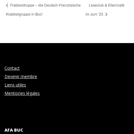
Frabbeldruppe – die Deutsch-Französische
Leseclub & Elterncafé
Krabbelgruppe in Buc!
im Juni ’23
Contact
Devenir membre
Liens utiles
Mentiones légales
AFA BUC