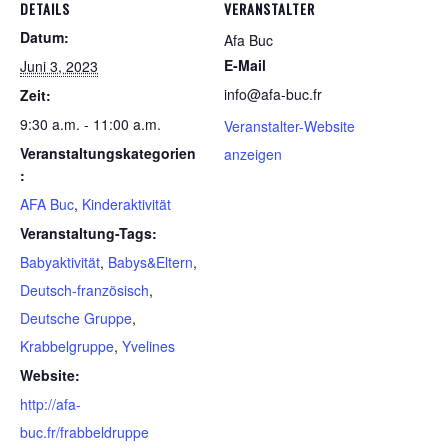
DETAILS
VERANSTALTER
Datum:
Afa Buc
E-Mail
Juni 3, 2023
info@afa-buc.fr
Zeit:
9:30 a.m. - 11:00 a.m.
Veranstalter-Website
Veranstaltungskategorien
anzeigen
:
AFA Buc
,
Kinderaktivität
Veranstaltung-Tags:
Babyaktivität
,
Babys&Eltern
,
Deutsch-französisch
,
Deutsche Gruppe
,
Krabbelgruppe
,
Yvelines
Website:
http://afa-
buc.fr/frabbeldruppe