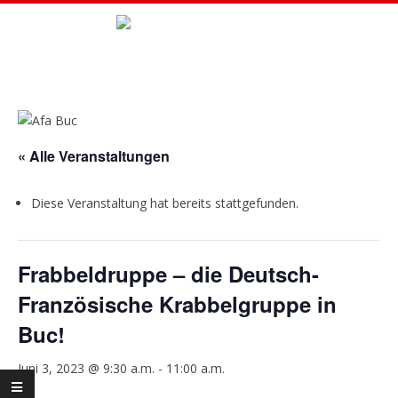
Skip
to
A
content
Primary
F
Navigation
Menu
« Alle Veranstaltungen
A
B
Diese Veranstaltung hat bereits stattgefunden.
U
Frabbeldruppe – die Deutsch-
Französische Krabbelgruppe in
C
Buc!
Juni 3, 2023 @ 9:30 a.m.
-
11:00 a.m.