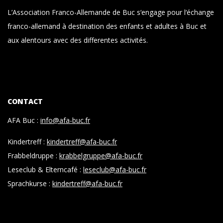
L’Association Franco-Allemande de Buc s‘engage pour l‘échange
franco-allemand à destination des enfants et adultes à Buc et
aux alentours avec des differentes activités.
CONTACT
AFA Buc :
info@afa-buc.fr
Kindertreff :
kindertreff@afa-buc.fr
Frabbeldruppe :
krabbelgruppe@afa-buc.fr
Leseclub & Elterncafé :
leseclub@afa-buc.fr
Sprachkurse :
kindertreff@afa-buc.fr