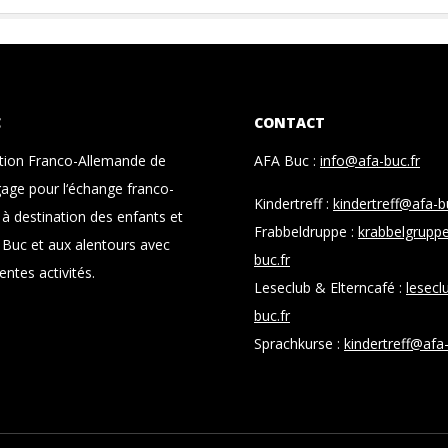
C
CONTACT
ation Franco-Allemande de
AFA Buc :
info@afa-buc.fr
age pour l‘échange franco-
Kindertreff :
kindertreff@afa-b
à destination des enfants et
Frabbeldruppe :
krabbelgrupp
 Buc et aux alentours avec
buc.fr
entes activités.
Leseclub & Elterncafé :
lesecl
buc.fr
Sprachkurse :
kindertreff@afa-