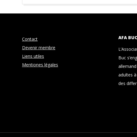
2018-
09-
04
AFA BU
Contact
Devenir membre
L’Associ
Liens utiles
Buc s‘eng
Mentiones légales
allemand 
adultes à
des differ