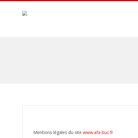
Skip
to
content
A
F
A
B
U
C
Mentions légales du site
www.afa-buc.fr