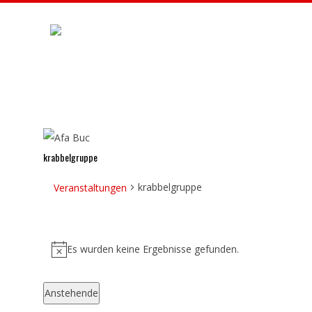
Skip
to
content
A
F
A
krabbelgruppe
B
krabbelgruppe
Veranstaltungen
U
Veranstaltungen
C
Es wurden keine Ergebnisse gefunden.
Hinweis
Anstehende
Datum