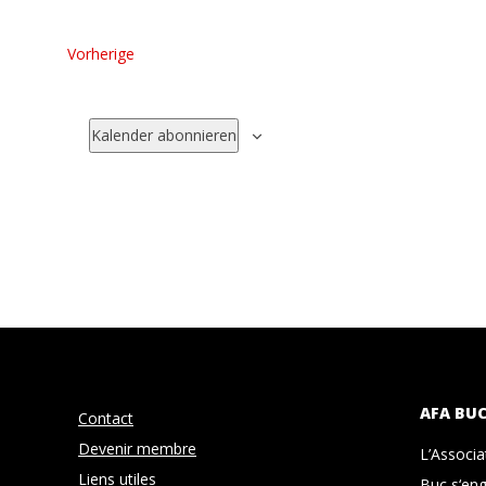
wählen.
Veranstaltungen
Vorherige
Kalender abonnieren
AFA BU
Contact
Devenir membre
L’Associ
Liens utiles
Buc s‘eng