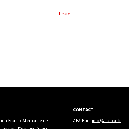
Heute
C
CONTACT
ation Franco-Allemande de
AFA Buc :
info@afa-buc.fr
age pour l‘échange franco-