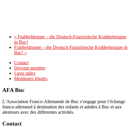
«
Frabbeldruppe – die Deutsch-Französische Krabbelgruppe
in Buc!
Frabbeldruppe – die Deutsch-Französische Krabbelgruppe in
Buc!
»
Contact
Devenir membre
Liens utiles
Mentiones légales
AFA Buc
L’Association Franco-Allemande de Buc s‘engage pour l‘échange
franco-allemand à destination des enfants et adultes à Buc et aux
alentours avec des differentes activités.
Contact