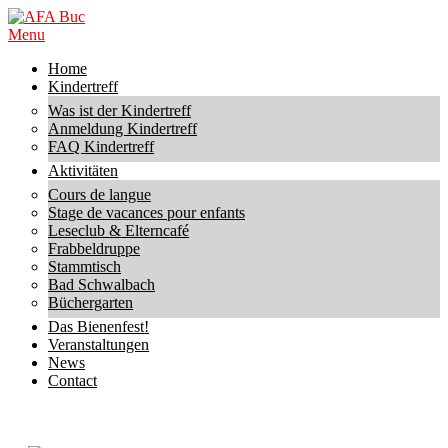
Skip
to
AFA
Primary
Menu
content
Buc
Navigation
Home
Menu
Kindertreff
Was ist der Kindertreff
Anmeldung Kindertreff
FAQ Kindertreff
Aktivitäten
Cours de langue
Stage de vacances pour enfants
Leseclub & Elterncafé
Frabbeldruppe
Stammtisch
Bad Schwalbach
Büchergarten
Das Bienenfest!
Veranstaltungen
News
Contact