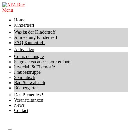
Skip
to
AFA
Primary
Menu
content
Buc
Navigation
Home
Menu
Kindertreff
Was ist der Kindertreff
Anmeldung Kindertreff
FAQ Kindertreff
Aktivitäten
Cours de langue
Stage de vacances pour enfants
Leseclub & Elterncafé
Frabbeldruppe
Stammtisch
Bad Schwalbach
Büchergarten
Das Bienenfest!
Veranstaltungen
News
Contact