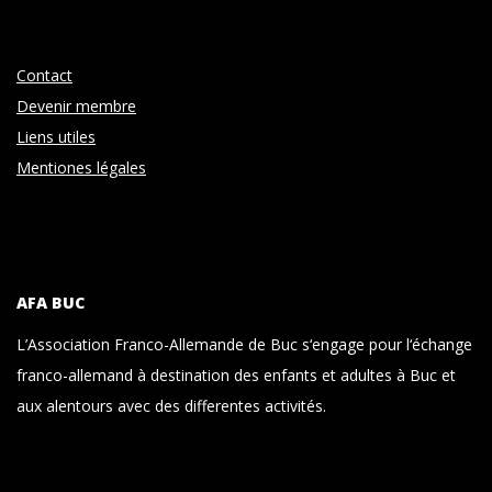
S
i
u
c
Contact
h
c
Devenir membre
t
h
Liens utiles
e
e
Mentiones légales
n
u
-
n
N
d
a
A
AFA BUC
v
n
L’Association Franco-Allemande de Buc s‘engage pour l‘échange
i
franco-allemand à destination des enfants et adultes à Buc et
s
g
aux alentours avec des differentes activités.
i
a
c
t