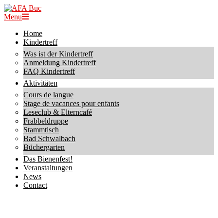
Skip
to
AFA
Primary
Menu
content
Buc
Navigation
Home
Menu
Kindertreff
Was ist der Kindertreff
Anmeldung Kindertreff
FAQ Kindertreff
Aktivitäten
Cours de langue
Stage de vacances pour enfants
Leseclub & Elterncafé
Frabbeldruppe
Stammtisch
Bad Schwalbach
Büchergarten
Das Bienenfest!
Veranstaltungen
News
Contact