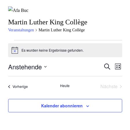
Martin Luther King Collège
Veranstaltungen
Martin Luther King Collège
Veranstaltungen
Es wurden keine Ergebnisse gefunden.
Hinweis
Anstehende
Veranstal
Veran
Suche
Liste
Ansic
Suche
Datum
Navig
wählen.
und
Heute
Nächste
Veranstaltungen
Vorherige
Ansichten
Veranstal
Navigati
Kalender abonnieren